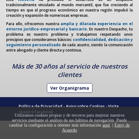
Actualidad
tradicionalmente vinculado al mundo mercantil, que fue creciendo al
tiempo en que el progreso económico en nuestra región impulsó la
creación y expansión de numerosas empresas.
Para ello, ofrecemos nuestra
amplia y dilatada experiencia en el
entorno jurídico-empresarial y bancario
. En nuestro Despacho, tu
problema es nuestro problema y trabajamos respetando unos
principios que consideramos básicos:
confidencialidad, dedicación y
seguimiento personalizado
de cada asunto, siendo la comunicación
entre abogado y cliente directa y continua.
Más de 30 años al servicio de nuestros
clientes
Ver Organigrama
Política de Privacidad
-
Aviso sobre Cookies
-
Visite
nuestro facebook
Utilizamos cookies propias y de terceros para mejorar nuestros
servicios mediante el análisis de sus hábitos de navegación. Puede
cambiar la configuración u obtener más información
aquí
. |
Estoy de
Acuerdo