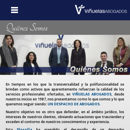
Quiénes Somos
Portada
Web
Quiénes
Somos
Catálogo
de Servicios
En tiempos en los que la transversalidad y la polifuncionalidad se
Dónde
brindan como activos que aparentemente refuerzan la calidad de los
Estamos
servicios profesionales ofertados, en
VIÑUELAS ABOGADOS
, desde
nuestros inicios en 1987, nos presentamos como lo que somos y lo que
queremos seguir siendo:
UN DESPACHO DE ABOGADOS
.
Contacte
Nuestro objetivo no es otro que defender, en el ámbito jurídico, los
con Nosotros
intereses de nuestros clientes, obviando actuaciones que trascienden y
exceden el contorno de nuestros conocimientos y experiencia.
Noticias y
Esta
filosofía
ha presidido el desarrollo de un despacho