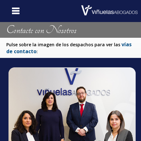
Contacte con Nosotros
Portada
Web
vías
Pulse sobre la imagen de los despachos para ver las
de contacto
:
Quiénes
Somos
Catálogo
de Servicios
Dónde
Estamos
Contacte
con Nosotros
Noticias y