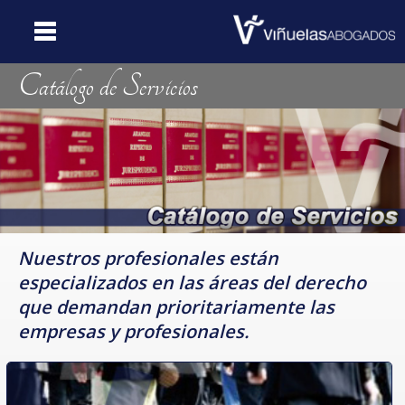
Catálogo de Servicios
Portada
Web
Quiénes
Somos
Catálogo
de Servicios
Nuestros profesionales están
Dónde
especializados en las áreas del derecho
Estamos
que demandan prioritariamente las
empresas y profesionales.
Contacte
con Nosotros
Noticias y